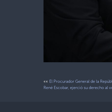
««
El Procurador General de la Repúbl
René Escobar, ejerció su derecho al v