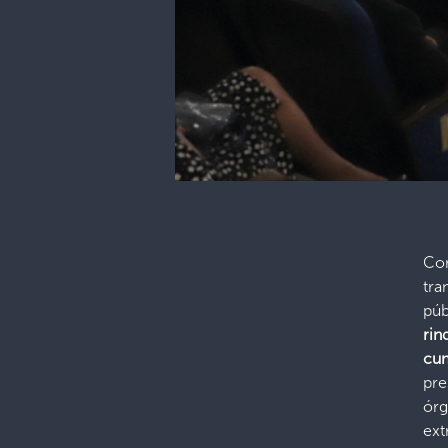
Co
tr
pú
ri
cum
pre
ór
ext