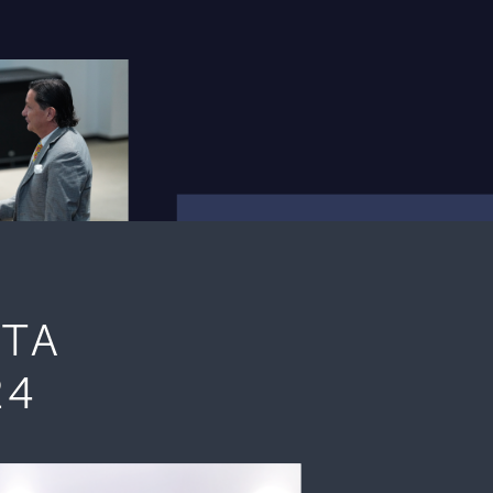
TA
24