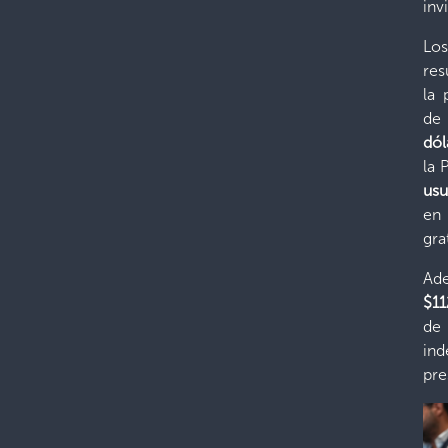
inv
Lo
res
la 
de 
dó
la 
usu
en
gr
Ad
$11
de 
in
pre