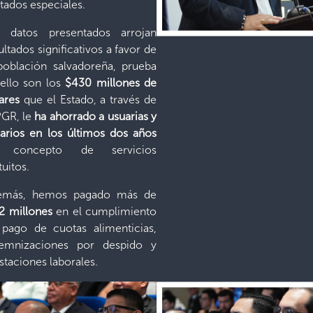
itados especiales.
s datos presentados arrojan
ultados significativos a favor de
población salvadoreña, prueba
ello son los
$430 millones de
lares
que el Estado, a través de
PGR, le
ha ahorrado a usuarias y
arios en los últimos dos años
 concepto de servicios
atuitos.
emás, hemos pagado más de
2 millones
en el cumplimiento
pago de cuotas alimenticias,
demnizaciones por despido y
staciones laborales.