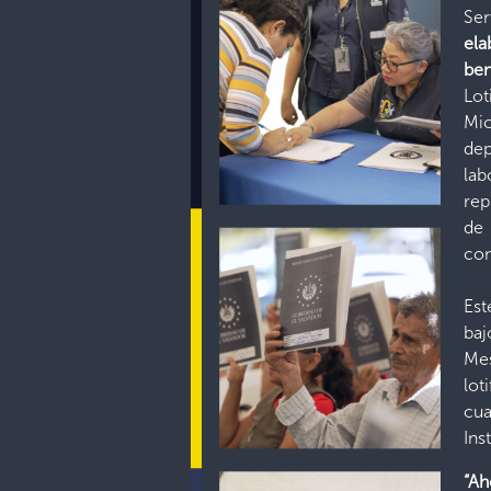
Ser
ela
ben
Lo
Mi
dep
lab
rep
de 
com
Est
baj
Me
lot
cu
Ins
“Ah