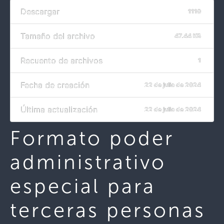
Descargar
1110
Tamaño del archivo
47.44 KB
Recuento de archivos
1
Fecha de creación
22 de julio de 2024
Última actualización
22 de julio de 2024
Formato poder
administrativo
especial para
terceras personas