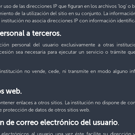
uso de las direcciones IP que figuran en los archivos ‘log’ o bi
imiento de la utilización del sitio en su conjunto. La informaci
La institución no asocia direcciones IP con información identif
rsonal a terceros.
ción personal del usuario exclusivamente a otras instituc
esión sea necesaria para ejecutar un servicio o trámite que
 institución no vende, cede, ni transmite en modo alguno in
os web.
ontener enlaces a otros sitios. La institución no dispone de co
e protección de datos de otros sitios web.
ón de correo electrónico del usuario
.
 electrónicos al usuario una vez éste facilite su direcció