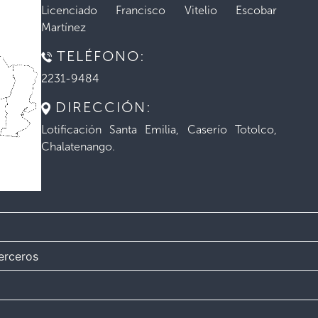
Licenciado Francisco Vitelio Escobar
Martínez
TELÉFONO:
2231-9484
DIRECCIÓN:
Lotificación Santa Emilia, Caserío Totolco,
Chalatenango.
erceros