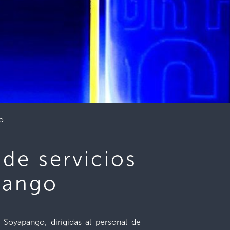
go
 de servicios
pango
 Soyapango, dirigidas al personal de