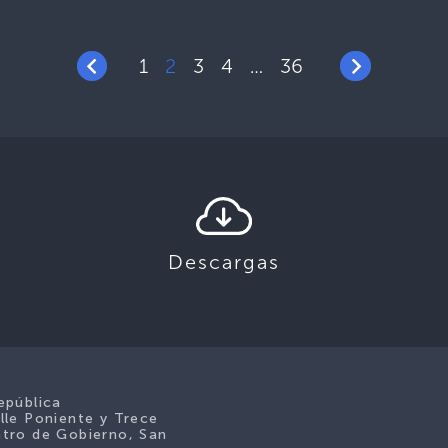
1
2
3
4
36
…
Descargas
epública
lle Poniente y Trece
tro de Gobierno, San