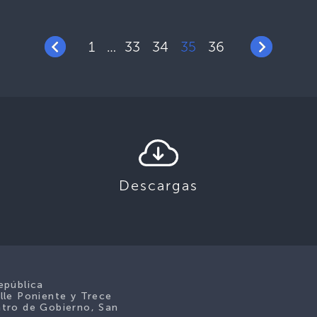
1
33
34
35
36
…
Descargas
epública
lle Poniente y Trece
tro de Gobierno, San