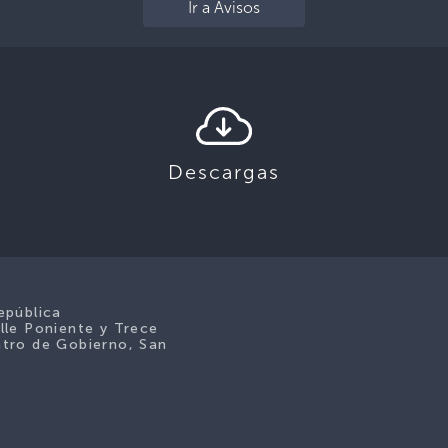
Ir a Avisos
Descargas
epública
lle Poniente y Trece
tro de Gobierno, San